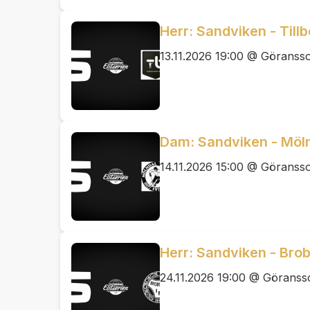
Herr: Sandviken - Till
13.11.2026 19:00 @ Göranss
Dam: Sandviken - Möln
14.11.2026 15:00 @ Göranss
Herr: Sandviken - Brob
24.11.2026 19:00 @ Görans