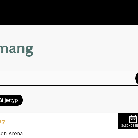
emang
Biljettyp
27
SÄSONGSBI
son Arena