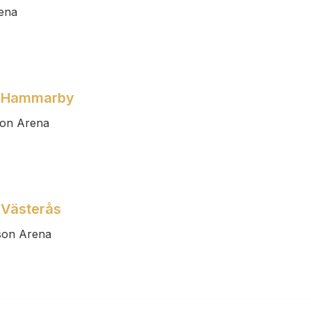
ena
- Hammarby
son Arena
 Västerås
son Arena