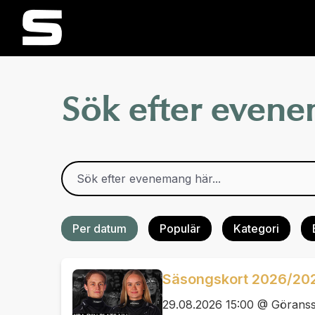
Sök efter even
Per datum
Populär
Kategori
Säsongskort 2026/20
29.08.2026 15:00 @ Görans