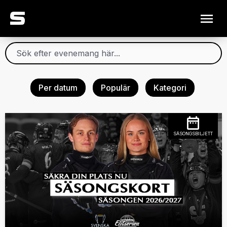
Per datum
Populär
Kategori
SÄSONGSBILJETT